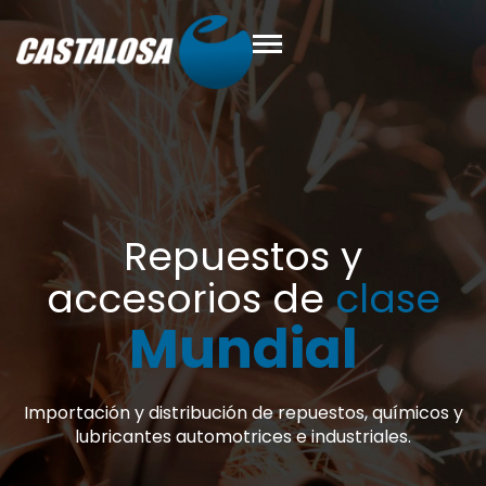
y
clase
l
s, químicos y
riales.