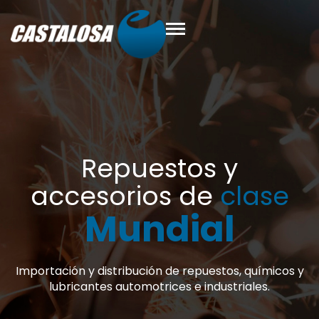
lase
 químicos y
ales.