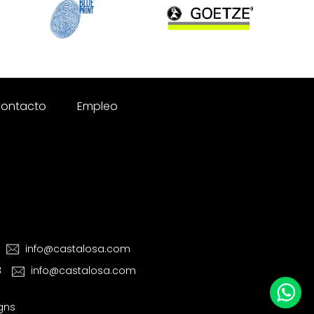
ontacto
Empleo
info@castalosa.com
8
info@castalosa.com
igns