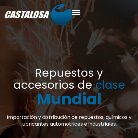
s y
de
clase
al
uestos, químicos y
ndustriales.