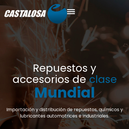
y
clase
l
s, químicos y
riales.