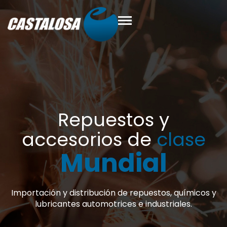
lase
 químicos y
ales.