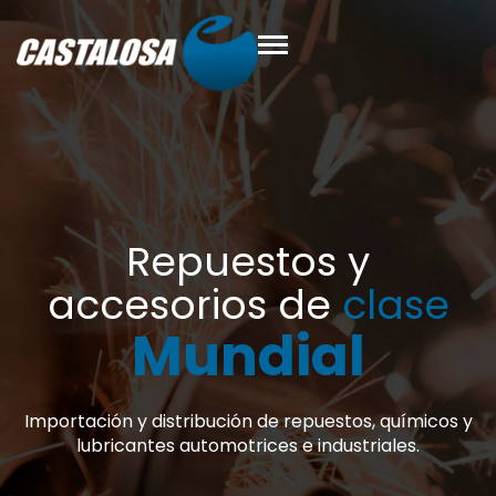
se
micos y
.