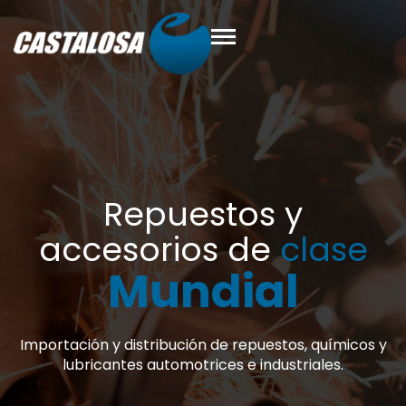
 y
e
clase
l
stos, químicos y
ustriales.