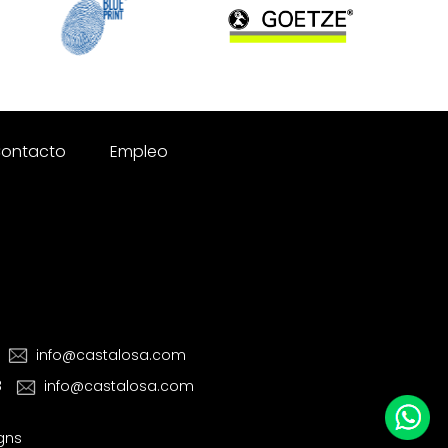
ontacto
Empleo
info@castalosa.com
8
info@castalosa.com
igns