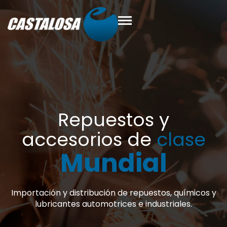
y
clase
l
s, químicos y
riales.